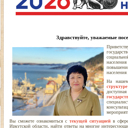
Здравствуйте, уважаемые посе
Приветст
государс
социаль
населения
повышени
населения
На нашем
структуре
доступная
государ
специал
консульт
мероприят
Вы сможете ознакомиться с
текущей ситуацией
в сфере
Иркутской области, найти ответы на многие интересующи