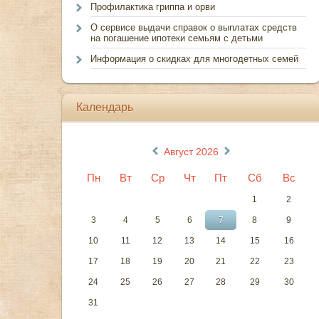
Профилактика гриппа и орви
О сервисе выдачи справок о выплатах средств
на погашение ипотеки семьям с детьми
Информация о скидках для многодетных семей
Календарь
«
»
Август 2026
Пн
Вт
Ср
Чт
Пт
Сб
Вс
1
2
3
4
5
6
7
8
9
10
11
12
13
14
15
16
17
18
19
20
21
22
23
24
25
26
27
28
29
30
31